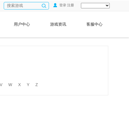
登录
/
注册
用户中心
游戏资讯
客服中心
V
W
X
Y
Z