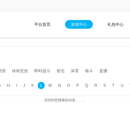
平台首页
游戏中心
礼包中心
经营
休闲竞技
即时战斗
射击
体育
格斗
直播
G
H
I
J
K
L
M
N
O
P
Q
R
S
T
U
没找到您搜索的内容。。。