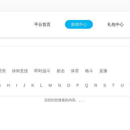
平台首页
游戏中心
礼包中心
经营
休闲竞技
即时战斗
射击
体育
格斗
直播
G
H
I
J
K
L
M
N
O
P
Q
R
S
T
U
没找到您搜索的内容。。。