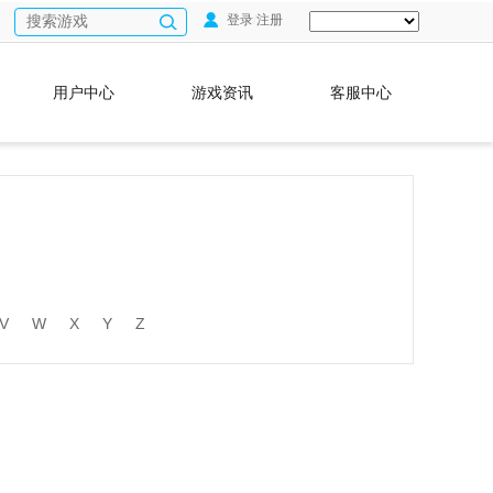
登录
/
注册
用户中心
游戏资讯
客服中心
V
W
X
Y
Z