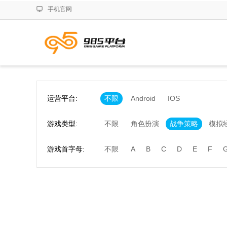
手机官网
运营平台:
不限
Android
IOS
游戏类型:
不限
角色扮演
战争策略
模拟
游戏首字母:
不限
A
B
C
D
E
F